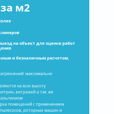
 за м2
более
 клинеров
выезд на объект для оценки работ
щения
чным и безналичным расчетом,
загрязнений: максимально
вляются на всю высоту
итрин, витражей а так же
альпинизм
орка помещений с применением
ылесосов, роторных машин и