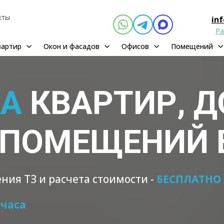
кты
in
Ра
вартир
Окон и фасадов
Офисов
Помещений
КА
КВАРТИР, Д
 ПОМЕЩЕНИЙ 
ния ТЗ и расчета стоимости -
БЕСПЛАТНО
 часа