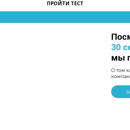
ПРОЙТИ ТЕСТ
Пос
30 с
мы п
О том 
компа
З