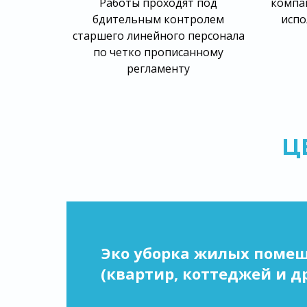
Работы проходят под
компан
бдительным контролем
испо
старшего линейного персонала
по четко прописанному
регламенту
Ц
Эко уборка жилых поме
(квартир, коттеджей и др