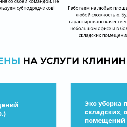
ия со своей командой. Не
льзуем субподрядчиков!
Работаем на любых площа
любой сложностью. Бу
гарантировано качествен
небольшом офисе и в б
складских помещения
ЕНЫ
НА УСЛУГИ КЛИНИН
Эко уборка 
щений
складских, 
.)
помещений