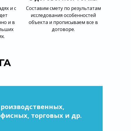
дях и с
Составим смету по результатам
дет
исследования особенностей
но и в
объекта и прописываем все в
ольших
договоре.
х.
ГА
производственных,
офисных, торговых и др.