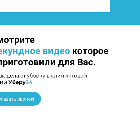
мотрите
екундное видео
которое
риготовили для Вас.
как делают уборку в клининговой
нии
Уберу
24
аказать звонок!