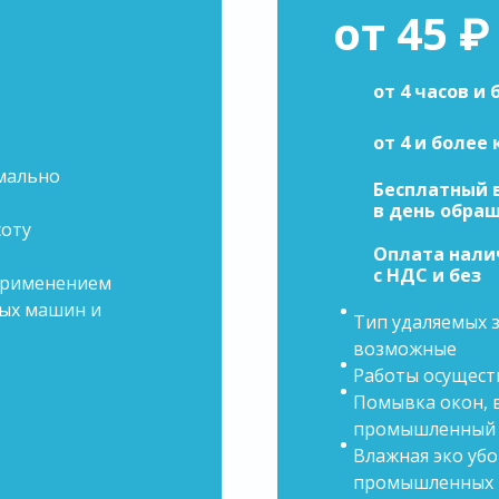
от 45 ₽
от 4 часов и 
от 4 и более
имально
Бесплатный 
в день обра
соту
Оплата нали
с НДС и без
применением
ых машин и
Тип удаляемых 
возможные
Работы осущест
Помывка окон, в
промышленный 
Влажная эко уб
промышленных п