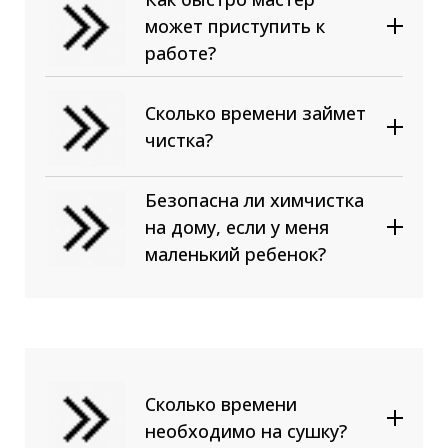
ее добавлением (смешанную)
может приступить к
проще всего. В этом случае
работе?
цена соответствует
стандартному прайсу.
Сложнее вывести грязь и
Сколько времени займет
пятна с натуральных тканей:
чистка?
хлопка, шелка, шерсти,
замши, бархата, гобелена;
Безопасна ли химчистка
От размера. Минимальная
Размер мебели;
на дому, если у меня
цена — 1000 рублей на чистку
Степень загрязненности;
маленький ребенок?
прямого двухместного
Тип обивки.
дивана. Далее каждое
посадочное место, выкатные
секции считаются отдельно.
Сколько времени
необходимо на сушку?