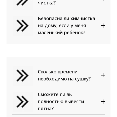
пятна с натуральных тканей:
чистка?
хлопка, шелка, шерсти,
замши, бархата, гобелена;
Безопасна ли химчистка
От размера. Минимальная
Размер мебели;
на дому, если у меня
цена — 1000 рублей на чистку
Степень загрязненности;
маленький ребенок?
прямого двухместного
Тип обивки.
дивана. Далее каждое
посадочное место, выкатные
секции считаются отдельно.
Сколько времени
необходимо на сушку?
Сможете ли вы
полностью вывести
пятна?