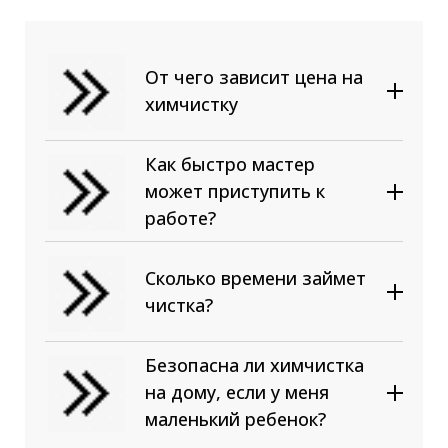
От чего зависит цена на
химчистку
От вида обивки. Отчистить
100% синтетику или ткань с
Как быстро мастер
ее добавлением (смешанную)
может приступить к
проще всего. В этом случае
работе?
цена соответствует
стандартному прайсу.
Сложнее вывести грязь и
Сколько времени займет
пятна с натуральных тканей:
чистка?
хлопка, шелка, шерсти,
замши, бархата, гобелена;
Безопасна ли химчистка
От размера. Минимальная
Размер мебели;
на дому, если у меня
цена — 1000 рублей на чистку
Степень загрязненности;
маленький ребенок?
прямого двухместного
Тип обивки.
дивана. Далее каждое