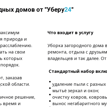
дных домов от "Уберу
24
"
максимум
Что входит в услугу
ая природа и
расслаблению.
Уборка загородного дома в
ать на свои
ремонта, отдыха с друзьям
ть которых
владельцев и так далее. От
 порядок.
Стандартный набор вклю
т, заказав
ской области.
удаление пыли с разных
мытьё зеркал и окон;
тичное решение,
очистку ковров, ковров
ь время и
вынос негабаритного му