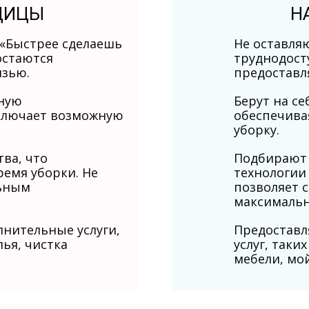
ЩИЦЫ
Н
«Быстрее сделаешь
Не оставля
остаются
труднодосту
язью.
предоставл
ьную
Берут на с
сключает возможную
обеспечива
уборку.
ва, что
Подбирают
ремя уборки. Не
технологии
льным
позволяет с
максимальн
лнительные услуги,
Предоставл
лья, чистка
услуг, таки
мебели, мой