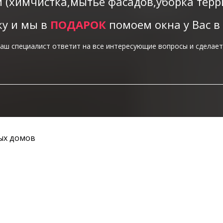
и (химчистка,мытье фасадов,уборка терри
ку и мы в
ПОДАРОК
помоем окна у Вас в
аш специалист ответит на все интересующие вопросы и сделает
ых домов