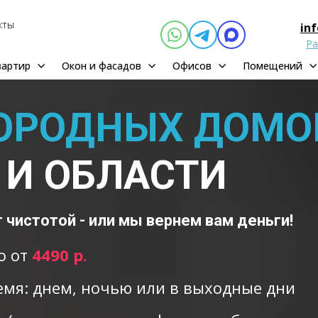
кты
in
Ра
вартир
Окон и фасадов
Офисов
Помещений
ГОРОДНЫХ ДОМО
 И ОБЛАСТИ
 чистотой - или мы вернем вам деньги!
о от
4490 р.
ремя: днем, ночью или в выходные дни