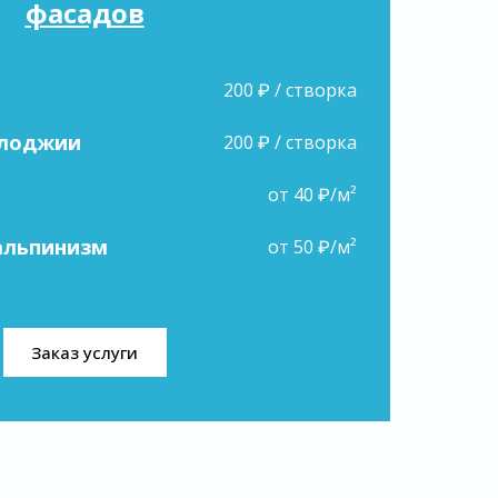
фасадов
200 ₽ / створка
 лоджии
200 ₽ / створка
от 40 ₽/м²
альпинизм
от 50 ₽/м²
Заказ услуги