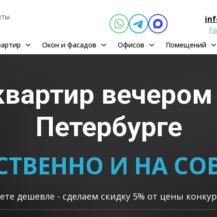
кты
in
Ра
вартир
Окон и фасадов
Офисов
Помещений
квартир
вечеро
Петербурге
СТВЕННО И НА СОВ
ете дешевле - сделаем скидку 5% от цены конкур