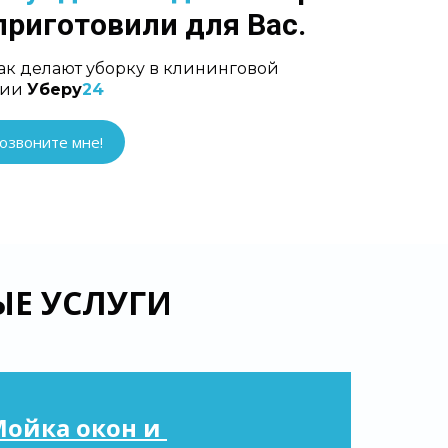
риготовили для Вас.
как делают уборку в клининговой
нии
Уберу
24
озвоните мне!
Е УСЛУГИ
Мойка окон и