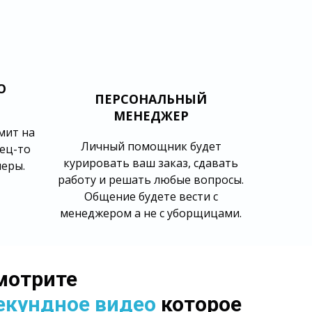
НО
ПЕРСОНАЛЬНЫЙ
МЕНЕДЖЕР
мит на
Личный помощник будет
нец-то
курировать ваш заказ, сдавать
неры.
работу и решать любые вопросы.
Общение будете вести с
менеджером а не с уборщицами.
мотрите
екундное видео
которое