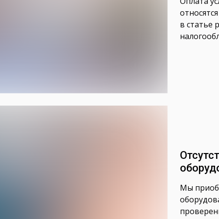
Оплата ус
относятся
в статье 
налогообл
Отсутс
оборуд
Мы приоб
оборудова
проверен