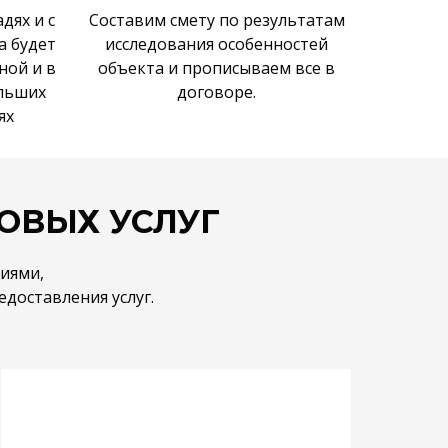
дях и с
Составим смету по результатам
а будет
исследования особенностей
ной и в
объекта и прописываем все в
ольших
договоре.
ях
ОВЫХ УСЛУГ
иями,
доставления услуг.