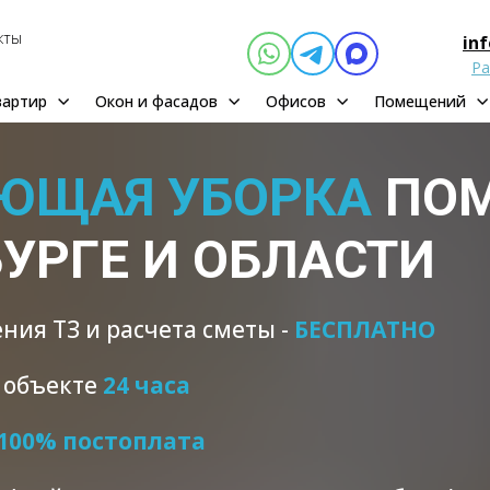
кты
in
Ра
вартир
Окон и фасадов
Офисов
Помещений
ЮЩАЯ УБОРКА
ПОМ
УРГЕ И ОБЛАСТИ
ния ТЗ и расчета сметы -
БЕСПЛАТНО
а объекте
24 часа
100% постоплата