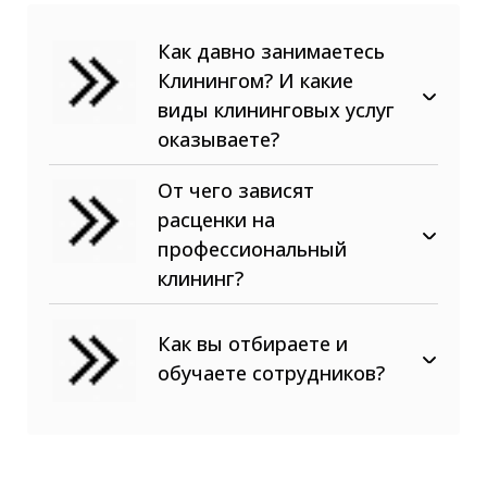
Как давно занимаетесь
Клинингом? И какие
виды клининговых услуг
оказываете?
В сфере клининговых услуг
От чего зависят
наша компания с 2015 года! Мы
расценки на
предоставляем, как разовые
клининговые услуги (уборки,
профессиональный
промышленный альпинизм,
клининг?
химчистки, спец. работы), так и
обслуживание внутренних
Как вы отбираете и
помещений и внешних
обучаете сотрудников?
территорий жилых,
коммерческих и промышленных
Площадь помещений;
объектов любой площади и
Вид уборки (после ремонтных
сложности.
загрязнений или от