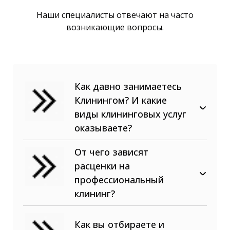
Наши специалисты отвечают на часто
возникающие вопросы.
Как давно занимаетесь
Клинингом? И какие
виды клининговых услуг
оказываете?
В сфере клининговых услуг
От чего зависят
наша компания с 2015 года! Мы
расценки на
предоставляем, как разовые
клининговые услуги (уборки,
профессиональный
промышленный альпинизм,
клининг?
химчистки, спец. работы), так и
обслуживание внутренних
Как вы отбираете и
помещений и внешних