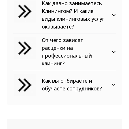
Как давно занимаетесь
Клинингом? И какие
виды клининговых услуг
оказываете?
В сфере клининговых услуг
От чего зависят
наша компания с 2015 года! Мы
расценки на
предоставляем, как разовые
клининговые услуги (уборки,
профессиональный
промышленный альпинизм,
клининг?
химчистки, спец. работы), так и
обслуживание внутренних
Как вы отбираете и
помещений и внешних
обучаете сотрудников?
территорий жилых,
коммерческих и промышленных
Площадь помещений;
объектов любой площади и
Вид уборки (после ремонтных
сложности.
загрязнений или от
повседневных);
Степень загрязненности;