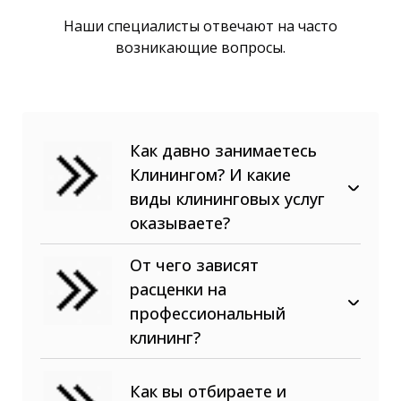
Наши специалисты отвечают на часто
возникающие вопросы.
Как давно занимаетесь
Клинингом? И какие
виды клининговых услуг
оказываете?
В сфере клининговых услуг
От чего зависят
наша компания с 2015 года! Мы
расценки на
предоставляем, как разовые
клининговые услуги (уборки,
профессиональный
промышленный альпинизм,
клининг?
химчистки, спец. работы), так и
обслуживание внутренних
Как вы отбираете и
помещений и внешних